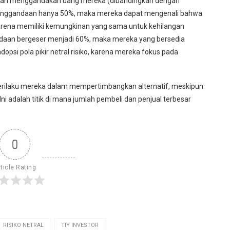
gkinan menggandakan uang mereka (dibandingkan dengan
 penggandaan hanya 50%, maka mereka dapat mengenali bahwa
l karena memiliki kemungkinan yang sama untuk kehilangan
andaan bergeser menjadi 60%, maka mereka yang bersedia
psi pola pikir netral risiko, karena mereka fokus pada
 perilaku mereka dalam mempertimbangkan alternatif, meskipun
Ini adalah titik di mana jumlah pembeli dan penjual terbesar
0
ticle Rating
RISIKO NETRAL
TIY INVESTOR