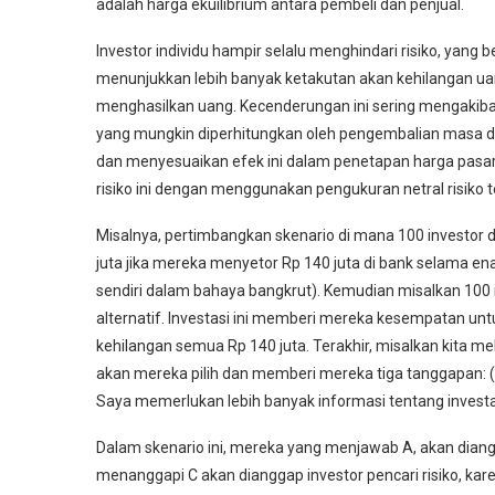
adalah harga ekuilibrium antara pembeli dan penjual.
Investor individu hampir selalu menghindari risiko, yang
menunjukkan lebih banyak ketakutan akan kehilangan ua
menghasilkan uang. Kecenderungan ini sering mengakiba
yang mungkin diperhitungkan oleh pengembalian masa d
dan menyesuaikan efek ini dalam penetapan harga pasa
risiko ini dengan menggunakan pengukuran netral risiko teo
Misalnya, pertimbangkan skenario di mana 100 investor
juta jika mereka menyetor Rp 140 juta di bank selama ena
sendiri dalam bahaya bangkrut). Kemudian misalkan 100 
alternatif. Investasi ini memberi mereka kesempatan u
kehilangan semua Rp 140 juta. Terakhir, misalkan kita m
akan mereka pilih dan memberi mereka tiga tanggapan: (
Saya memerlukan lebih banyak informasi tentang investasi 
Dalam skenario ini, mereka yang menjawab A, akan diang
menanggapi C akan dianggap investor pencari risiko, kare