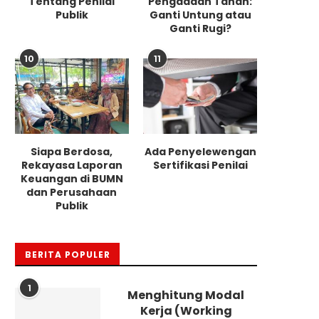
Tentang Penilai
Pengadaan Tanah:
Publik
Ganti Untung atau
Ganti Rugi?
10
11
Siapa Berdosa,
Ada Penyelewengan
Rekayasa Laporan
Sertifikasi Penilai
Keuangan di BUMN
dan Perusahaan
Publik
BERITA POPULER
1
Menghitung Modal
Kerja (Working