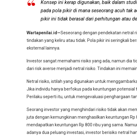
Konsep ini kerap digunakan, baik dalam stu
pada pola pikir di mana seseorang acuh tak 
pikir ini tidak berasal dari perhitungan atau 
Wartapenilai.id—
Seseorang dengan pendekatan netral risi
tindakan yang keliru atau tidak. Pola pikir ini seringkali 
eksternal lainnya.
Investor sangat memahami risiko yang ada, namun dia ti
dari risk averse menjadi netral risiko. Tindakan ini mem
Netral risiko, istilah yang digunakan untuk menggambarka
Jika individu hanya berfokus pada keuntungan potensial te
Perilaku seperti itu, untuk mengevaluasi penghargaan ta
Seorang investor yang menghindari risiko tidak akan me
juta dengan kemungkinan menghasilkan keuntungan Rp 
mendapatkan keuntungan Rp 800 ribu yang sama. Namun 
adanya dua peluang investasi, investor berisiko netral ha