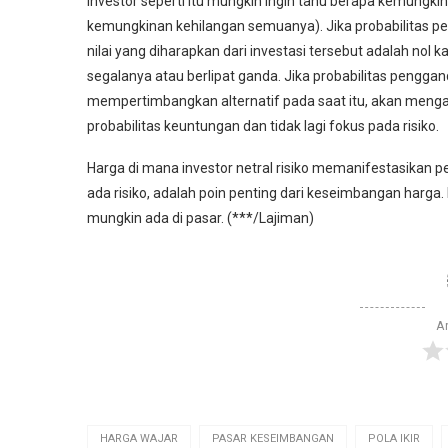
Investor seperti itu mungkin ingin tahu berapa kemun
kemungkinan kehilangan semuanya). Jika probabilitas
nilai yang diharapkan dari investasi tersebut adalah no
segalanya atau berlipat ganda. Jika probabilitas pengg
mempertimbangkan alternatif pada saat itu, akan mengado
probabilitas keuntungan dan tidak lagi fokus pada risiko.
Harga di mana investor netral risiko memanifestasikan
ada risiko, adalah poin penting dari keseimbangan harga. 
mungkin ada di pasar. (***/Lajiman)
Ar
HARGA WAJAR
PASAR KESEIMBANGAN
POLA IKIR