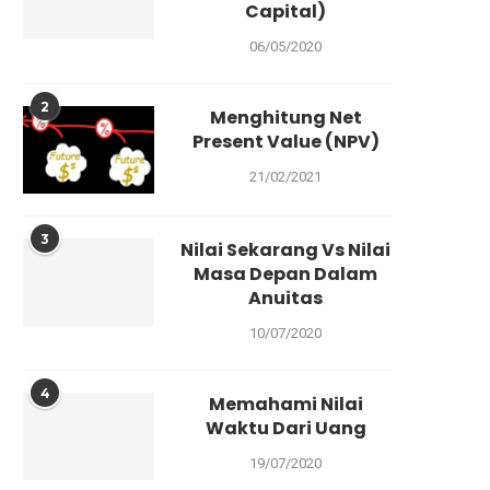
Capital)
06/05/2020
2
Menghitung Net
Present Value (NPV)
21/02/2021
3
Nilai Sekarang Vs Nilai
Masa Depan Dalam
Anuitas
10/07/2020
4
Memahami Nilai
Waktu Dari Uang
19/07/2020