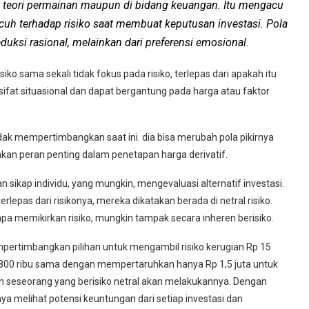
di teori permainan maupun di bidang keuangan. Itu mengacu
acuh terhadap risiko saat membuat keputusan investasi. Pola
deduksi rasional, melainkan dari preferensi emosional.
ko sama sekali tidak fokus pada risiko, terlepas dari apakah itu
bersifat situasional dan dapat bergantung pada harga atau faktor
dak mempertimbangkan saat ini. dia bisa merubah pola pikirnya
ainkan peran penting dalam penetapan harga derivatif.
n sikap individu, yang mungkin, mengevaluasi alternatif investasi.
rlepas dari risikonya, mereka dikatakan berada di netral risiko.
npa memikirkan risiko, mungkin tampak secara inheren berisiko.
mpertimbangkan pilihan untuk mengambil risiko kerugian Rp 15
800 ribu sama dengan mempertaruhkan hanya Rp 1,5 juta untuk
seseorang yang berisiko netral akan melakukannya. Dengan
nya melihat potensi keuntungan dari setiap investasi dan