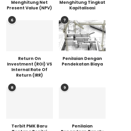
Menghitung Net
Menghitung Tingkat
Present Value (NPV)
Kapitalisasi
6
7
Return On
Penilaian Dengan
Investment (ROI) VS
Pendekatan Biaya
Internal Rate Of
Return (IRR)
8
9
Terbit PMK Baru
Penilaian