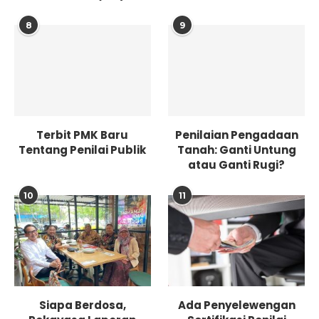
8
9
Terbit PMK Baru
Penilaian Pengadaan
Tentang Penilai Publik
Tanah: Ganti Untung
atau Ganti Rugi?
10
11
Siapa Berdosa,
Ada Penyelewengan