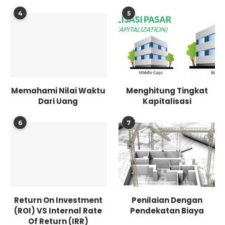
4
5
Memahami Nilai Waktu
Menghitung Tingkat
Dari Uang
Kapitalisasi
6
7
Return On Investment
Penilaian Dengan
(ROI) VS Internal Rate
Pendekatan Biaya
Of Return (IRR)