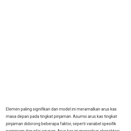
Elemen paling signifikan dari model ini meramalkan arus kas
masa depan pada tingkat pinjaman. Asumsi arus kas tingkat
pinjaman didorong beberapa faktor, seperti variabel spesifik
peminjam dan nilai agunan. Arus kas ini mencakup ekspektasi